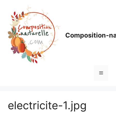
Aller
au
contenu
Composition-na
Menu
electricite-1.jpg