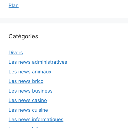
Plan
Catégories
Divers
Les news administratives
Les news animaux
Les news brico
Les news business
Les news casino
Les news cuisine
Les news informatiques