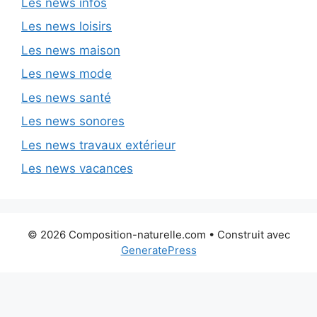
Les news infos
Les news loisirs
Les news maison
Les news mode
Les news santé
Les news sonores
Les news travaux extérieur
Les news vacances
© 2026 Composition-naturelle.com
• Construit avec
GeneratePress