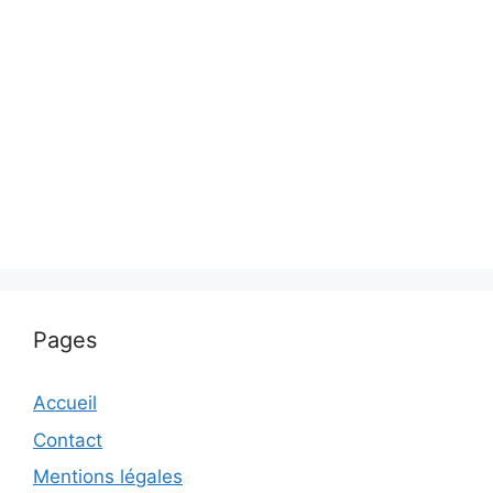
Pages
Accueil
Contact
Mentions légales