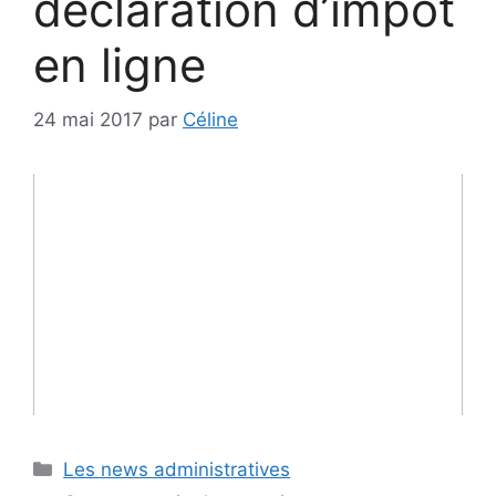
déclaration d’impot
en ligne
24 mai 2017
par
Céline
Catégories
Les news administratives