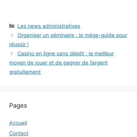
Catégories
Les news administratives
Organiser un séminaire : le méga-guide pour
réussir !
Casino en ligne sans dépôt : le meilleur
moyen de jouer et de gagner de l’argent
gratuitement
Pages
Accueil
Contact