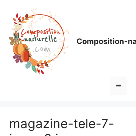
Aller
au
contenu
Composition-na
Menu
magazine-tele-7-