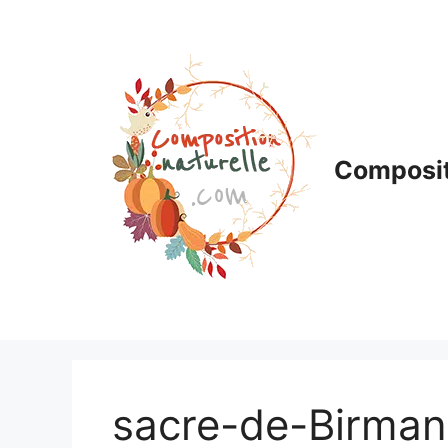
Aller
au
contenu
Composit
sacre-de-Birman