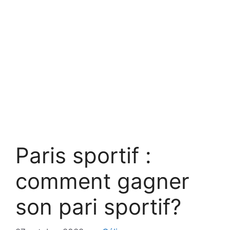
Paris sportif :
comment gagner
son pari sportif?