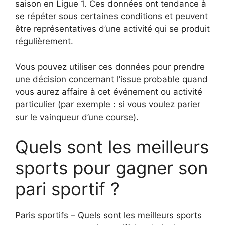
saison en Ligue 1. Ces données ont tendance à
se répéter sous certaines conditions et peuvent
être représentatives d’une activité qui se produit
régulièrement.
Vous pouvez utiliser ces données pour prendre
une décision concernant l’issue probable quand
vous aurez affaire à cet événement ou activité
particulier (par exemple : si vous voulez parier
sur le vainqueur d’une course).
Quels sont les meilleurs
sports pour gagner son
pari sportif ?
Paris sportifs – Quels sont les meilleurs sports