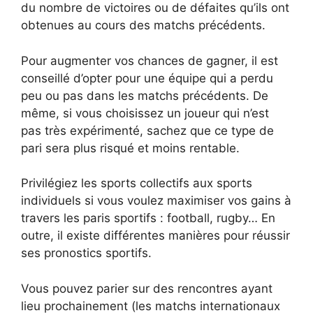
du nombre de victoires ou de défaites qu’ils ont
obtenues au cours des matchs précédents.
Pour augmenter vos chances de gagner, il est
conseillé d’opter pour une équipe qui a perdu
peu ou pas dans les matchs précédents. De
même, si vous choisissez un joueur qui n’est
pas très expérimenté, sachez que ce type de
pari sera plus risqué et moins rentable.
Privilégiez les sports collectifs aux sports
individuels si vous voulez maximiser vos gains à
travers les paris sportifs : football, rugby… En
outre, il existe différentes manières pour réussir
ses pronostics sportifs.
Vous pouvez parier sur des rencontres ayant
lieu prochainement (les matchs internationaux