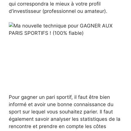
qui correspondra le mieux à votre profil
d’investisseur (professionnel ou amateur).
Pour gagner un pari sportif, il faut être bien
informé et avoir une bonne connaissance du
sport sur lequel vous souhaitez parier. Il faut
également savoir analyser les statistiques de la
rencontre et prendre en compte les côtes