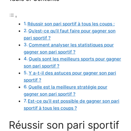
Réussir son pari sportif à tous les coups :
Qu’est-ce qu’il faut faire pour gagner son
pari sportif ?
Comment analyser les statistiques pour
gagner son pari sportif ?
Quels sont les meilleurs sports pour gagner
son pari sportif ?
Y a-t-il des astuces pour gagner son pari
sportif ?
Quelle est la meilleure stratégie pour
gagner son pari sportif ?
Est-ce qu’il est possible de gagner son pari
sportif à tous les coups ?
Réussir son pari sportif