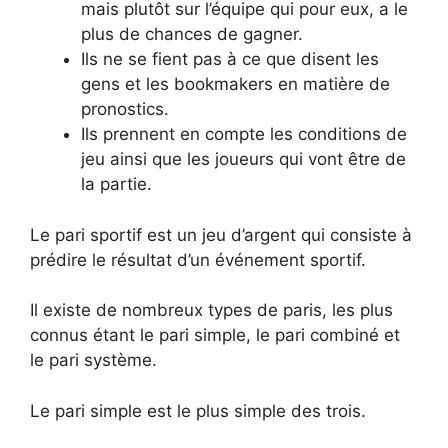
mais plutôt sur l’équipe qui pour eux, a le
plus de chances de gagner.
Ils ne se fient pas à ce que disent les
gens et les bookmakers en matière de
pronostics.
Ils prennent en compte les conditions de
jeu ainsi que les joueurs qui vont être de
la partie.
Le pari sportif est un jeu d’argent qui consiste à
prédire le résultat d’un événement sportif.
Il existe de nombreux types de paris, les plus
connus étant le pari simple, le pari combiné et
le pari système.
Le pari simple est le plus simple des trois.