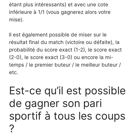
étant plus intéressants) et avec une cote
inférieure à 1/1 (vous gagnerez alors votre
mise).
Il est également possible de miser sur le
résultat final du match (victoire ou défaite), la
probabilité du score exact (1-2), le score exact
(2-0), le score exact (3-0) ou encore la mi-
temps / le premier buteur / le meilleur buteur /
etc.
Est-ce qu’il est possible
de gagner son pari
sportif à tous les coups
?