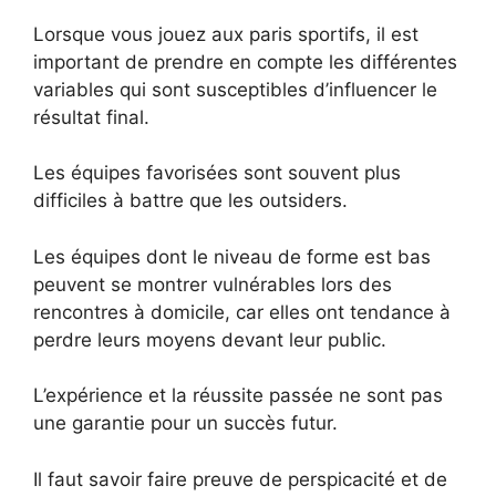
Lorsque vous jouez aux paris sportifs, il est
important de prendre en compte les différentes
variables qui sont susceptibles d’influencer le
résultat final.
Les équipes favorisées sont souvent plus
difficiles à battre que les outsiders.
Les équipes dont le niveau de forme est bas
peuvent se montrer vulnérables lors des
rencontres à domicile, car elles ont tendance à
perdre leurs moyens devant leur public.
L’expérience et la réussite passée ne sont pas
une garantie pour un succès futur.
Il faut savoir faire preuve de perspicacité et de